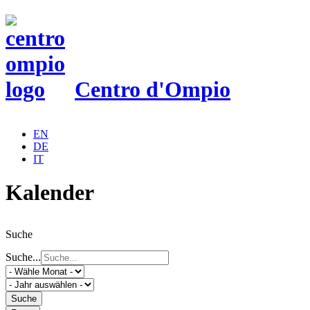
Centro d'Ompio
EN
DE
IT
Kalender
Suche
Suche...
Suche