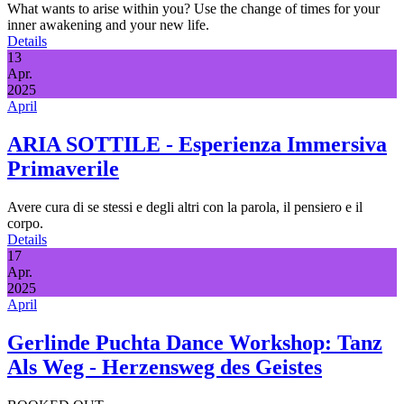
What wants to arise within you? Use the change of times for your
inner awakening and your new life.
Details
13
Apr.
2025
April
ARIA SOTTILE - Esperienza Immersiva
Primaverile
Avere cura di se stessi e degli altri con la parola, il pensiero e il
corpo.
Details
17
Apr.
2025
April
Gerlinde Puchta Dance Workshop: Tanz
Als Weg - Herzensweg des Geistes