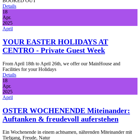
BOOKED OUT
Details
18
Apr.
2025
April
YOUR EASTER HOLIDAYS AT
CENTRO - Private Guest Week
From April 18th to April 26th, we offer our MainHouse and
Facilities for your Holidays
Details
18
Apr.
2025
April
OSTER WOCHENENDE Miteinander:
Auftanken & freudevoll auferstehen
Ein Wochenende in einem achtsamen, nährenden Miteinander mit
Tiefgang, Freude, Natur